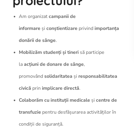
proiectului?
Am organizat
campanii de
informare
și
conștientizare
privind
importanța
donării de sânge
.
Mobilizăm studenți și tineri
să participe
la
acțiuni de donare de sânge
,
promovând
solidaritatea
și
responsabilitatea
civică
prin
implicare directă
.
Colaborăm cu instituții medicale
și
centre de
transfuzie
pentru desfășurarea activităților în
condiții de siguranță.