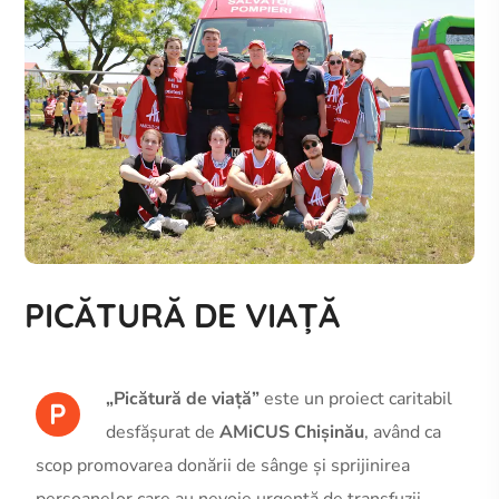
PICĂTURĂ DE VIAȚĂ
„Picătură de viață”
este un proiect caritabil
P
desfășurat de
AMiCUS Chișinău
, având ca
scop promovarea donării de sânge și sprijinirea
persoanelor care au nevoie urgentă de transfuzii,