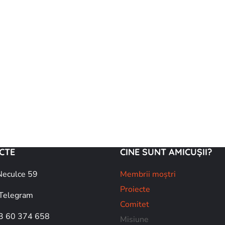
CTE
CINE SUNT AMICUȘII?
Neculce 59
Membrii moștri
Proiecte
Telegram
Comitet
3 60 374 658
Misiune