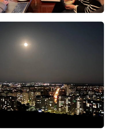
City Quest prin
Chișinău
#Culturale
#Recreative
#Sociale