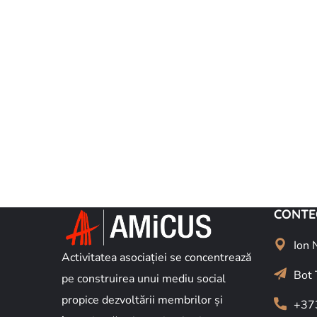
CONTE
Ion 
Activitatea asociației se concentrează
Bot 
pe construirea unui mediu social
propice dezvoltării membrilor și
+37