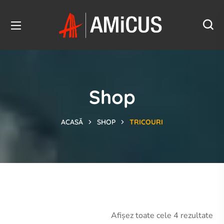
Shop
ACASĂ
SHOP
TRICOURI
Afișez toate cele 4 rezultate