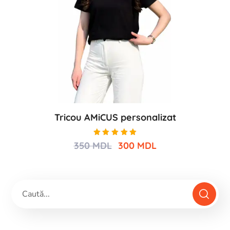
Tricou AMiCUS personalizat
Evaluat
350
MDL
300
MDL
la
5.00
din 5