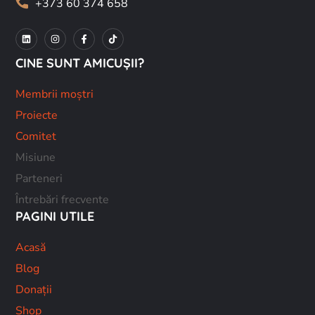
+373 60 374 658
CINE SUNT AMICUȘII?
Membrii moștri
Proiecte
Comitet
Misiune
Parteneri
Întrebări frecvente
PAGINI UTILE
Acasă
Blog
Donații
Shop