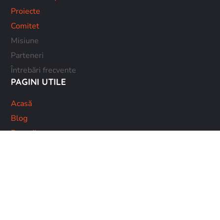
Proiecte
Comitet
Misiune
Parteneri
Întrebări frecvente
PAGINI UTILE
Acasă
Blog
Donații
Shop
Contacte
Devină membru!
Politica de confidențialitate