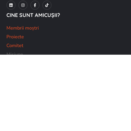
CINE SUNT AMICUȘII?
Membrii moștri
Proiecte
Comitet
Misiune
Parteneri
Întrebări frecvente
PAGINI UTILE
Acasă
Blog
Donații
Shop
Contacte